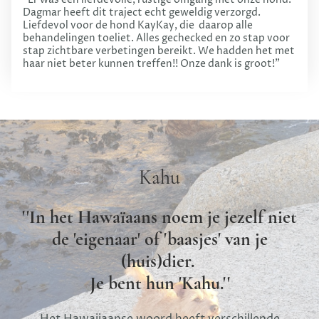
"Er was een liefdevolle, rustige omgang met onze hond.
Dagmar heeft dit traject echt geweldig verzorgd.
Liefdevol voor de hond KayKay, die daarop alle
behandelingen toeliet. Alles gechecked en zo stap voor
stap zichtbare verbetingen bereikt. We hadden het met
haar niet beter kunnen treffen!! Onze dank is groot!"
Kahu
''In het Hawaïaans noem je jezelf niet
de 'eigenaar' of 'baasjes' van je
(huis)dier.
Je bent hun 'Kahu.''