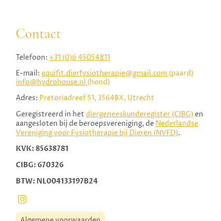
Contact
Telefoon:
+31 (0)6 45054811
E-mail:
equifit.dierfysiotherapie@gmail.com
(paard)
info@hydrohouse.nl
(hond)
Adres:
Pretoriadreef 51, 3564BX, Utrecht
Geregistreerd in het
diergeneeskunderegister (CIBG)
en
aangesloten bij de beroepsvereniging, de
Nederlandse
Vereniging voor Fysiotherapie bij Dieren (NVFD)
.
KVK: 85638781
CIBG: 670326
BTW: NL004133197B24
Algemene voorwaarden