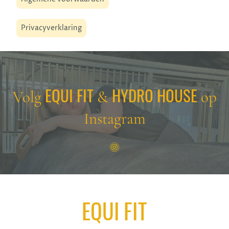
Privacyverklaring
EQUI FIT
HYDRO HOUSE
Volg
&
op
Instagram
EQUI FIT